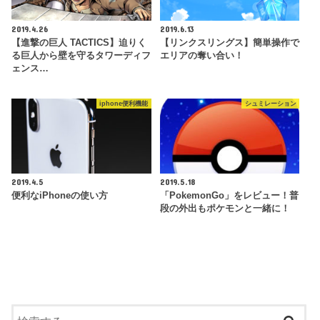
2019.4.26
2019.6.13
【進撃の巨人 TACTICS】迫りく
【リンクスリングス】簡単操作で
る巨人から壁を守るタワーディフ
エリアの奪い合い！
ェンス…
iphone便利機能
シュミレーション
2019.4.5
2019.5.18
便利なiPhoneの使い方
「PokemonGo」をレビュー！普
段の外出もポケモンと一緒に！