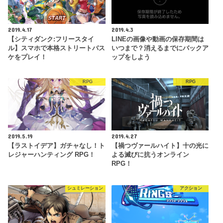
2019.4.17
2019.4.3
【シティダンク:フリースタイ
LINEの画像や動画の保存期間は
ル】スマホで本格ストリートバス
いつまで？消えるまでにバックア
ケをプレイ！
ップをしよう
RPG
RPG
2019.5.19
2019.4.27
【ラストイデア】ガチャなし！ト
【禍つヴァールハイト】十の光に
レジャーハンティング RPG！
よる滅びに抗うオンライン
RPG！
シュミレーション
アクション