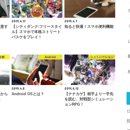
2019.4.17
2019.4.7
注意す
【シティダンク:フリースタイ
知ると快適！スマホ便利機能
ル】スマホで本格ストリート
バスケをプレイ！
全般
Android
シュミレーション
2019.4.8
2019.6.12
水から
Android OSとは？
【ナナカゲ】相手より一手先
徴
を読む、対戦型シミュレーシ
ョンRPG！