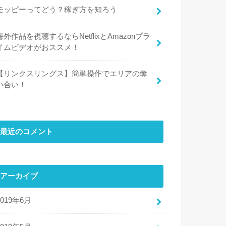
モッピーってどう？稼ぎ方を知ろう
海外作品を視聴するならNetflixとAmazonプラ
イムビデオがおススメ！
【リンクスリングス】簡単操作でエリアの奪
い合い！
最近のコメント
アーカイブ
2019年6月