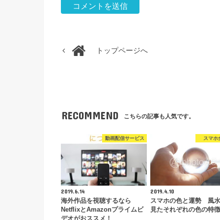
トップページへ
RECOMMEND
こちらの記事も人気です。
動画配信サービス
スマホ
2019.6.14
2019.4.10
海外作品を視聴するなら
スマホの色と運勢 風
NetflixとAmazonプライムビ
見たそれぞれの色の特
デオがおススメ！