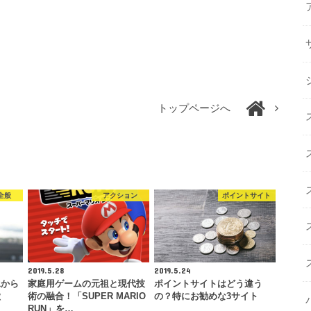
トップページへ
全般
アクション
ポイントサイト
2019.5.28
2019.5.24
水から
家庭用ゲームの元祖と現代技
ポイントサイトはどう違う
徴
術の融合！「SUPER MARIO
の？特にお勧めな3サイト
RUN」を…